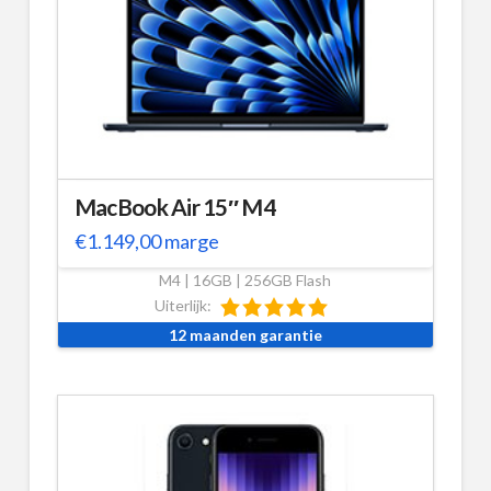
MacBook Air 15″ M4
€
1.149,00
marge
M4 | 16GB | 256GB Flash
Uiterlijk:
12 maanden garantie