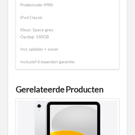
Productcode: 4986
iPod Classic
Kleur: Space grey
Opslag: 160GB
Incl. oplader + snoer
Inclusief 6 maanden garantie.
Gerelateerde Producten