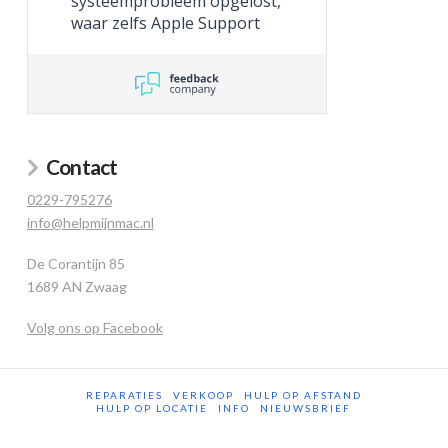
systeemprobleem opgelost,
waar zelfs Apple Support
niet toe in staat was.
Contact
0229-795276
info@helpmijnmac.nl
De Corantijn 85
1689 AN Zwaag
Volg ons op Facebook
REPARATIES
VERKOOP
HULP OP AFSTAND
HULP OP LOCATIE
INFO
NIEUWSBRIEF