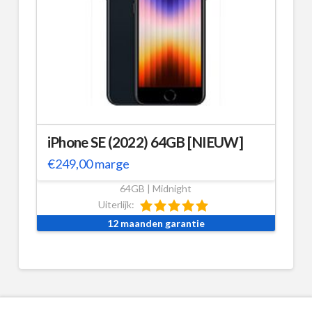
iPhone SE (2022) 64GB [NIEUW]
€
249,00
marge
64GB | Midnight
Uiterlijk:
12 maanden garantie