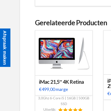
Gerelateerde Producten
Afspraak maken
i
iMac 21,5″ 4K Retina
Z
€
499,00
marge
€
3,0Ghz 6-Core i5 | 16GB | 500GB
SSD
Uiterlijk: