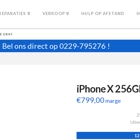
REPARATIES
VERKOOP
HULP OP AFSTAND
H
CE GRAY
Bel ons direct op
0229-795276
!
iPhone X 256G
€
799,00
marge
2
Uiter
12