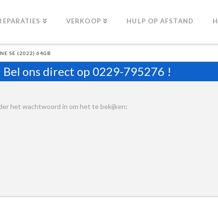
REPARATIES
VERKOOP
HULP OP AFSTAND
H
E SE (2022) 64GB
Bel ons direct op
0229-795276
!
er het wachtwoord in om het te bekijken: