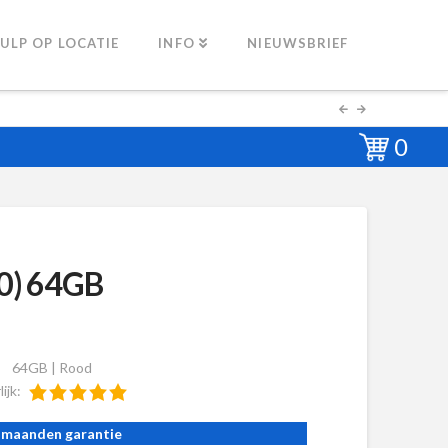
ULP OP LOCATIE
INFO
NIEUWSBRIEF
0
20) 64GB
64GB | Rood
lijk:
 maanden garantie