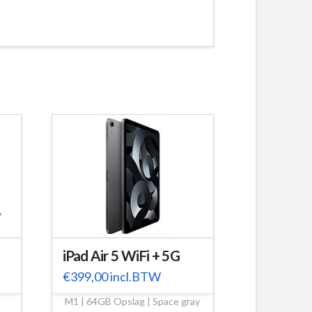
iPad Air 5 WiFi + 5G
€
399,00
incl.BTW
M1 | 64GB Opslag | Space gray