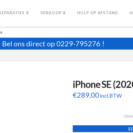
REPARATIES
VERKOOP
HULP OP AFSTAND
H
GB
Bel ons direct op
0229-795276
!
iPhone SE (20
€
289,00
incl.BTW
Uiter
12