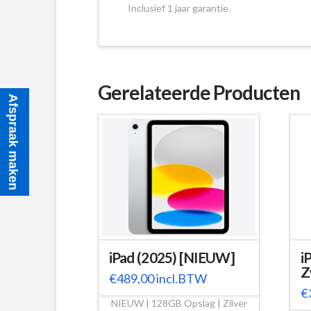
Inclusief 1 jaar garantie.
Gerelateerde Producten
Afspraak maken
iPad (2025) [NIEUW]
i
Z
€
489,00
incl.BTW
€
NIEUW | 128GB Opslag | Zilver