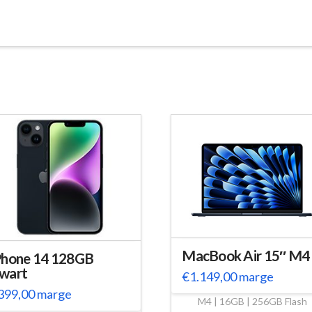
MacBook Air 15″ M4
Phone 14 128GB
wart
€
1.149,00
marge
399,00
marge
M4 | 16GB | 256GB Flash