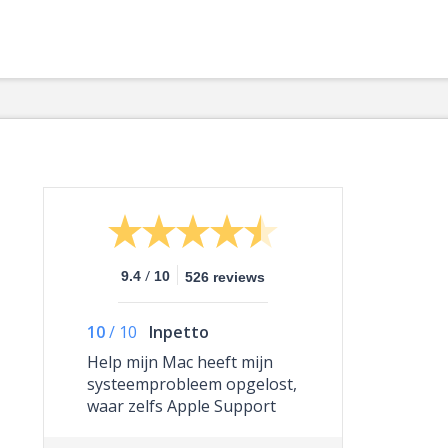
/
9.4
10
526 reviews
10
/
10
Inpetto
Help mijn Mac heeft mijn
systeemprobleem opgelost,
waar zelfs Apple Support
niet toe in staat was.