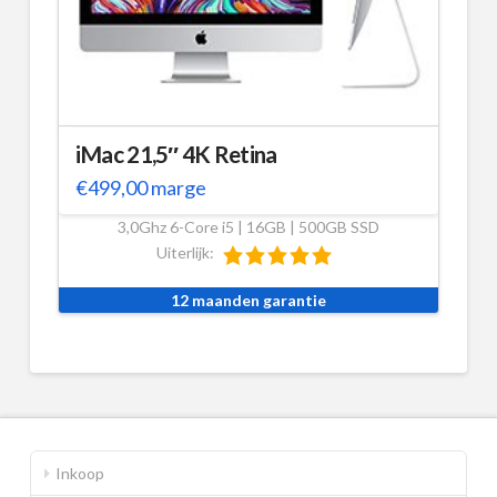
iMac 21,5″ 4K Retina
€
499,00
marge
3,0Ghz 6-Core i5 | 16GB | 500GB SSD
Uiterlijk:
12 maanden garantie
Inkoop