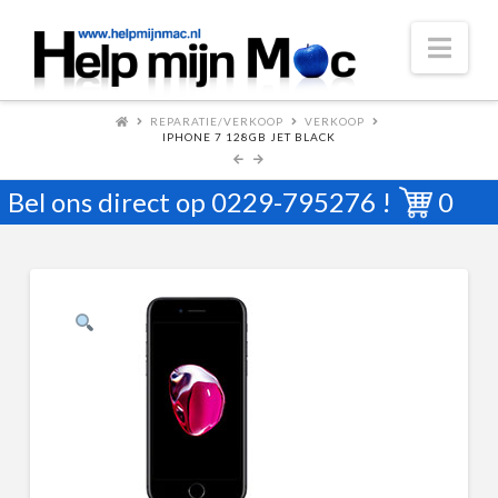
Nav
REPARATIE/VERKOOP
VERKOOP
IPHONE 7 128GB JET BLACK
Bel ons direct op
0229-795276
!
0