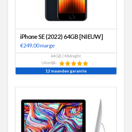
iPhone SE (2022) 64GB [NIEUW]
€
249,00
marge
64GB | Midnight
Uiterlijk:
12 maanden garantie