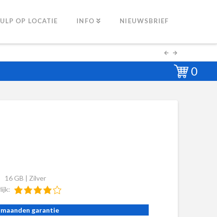
ULP OP LOCATIE
INFO
NIEUWSBRIEF
0
16 GB | Zilver
lijk:
 maanden garantie