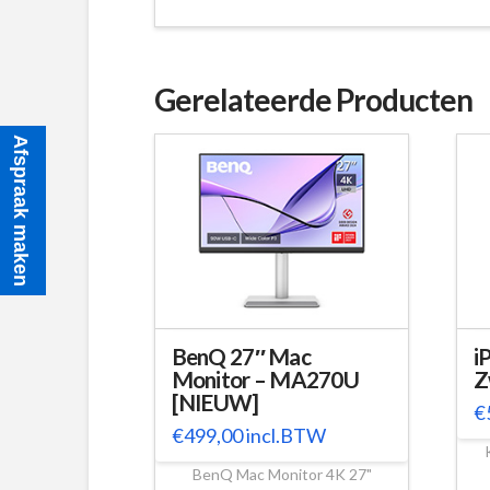
Gerelateerde Producten
Afspraak maken
BenQ 27″ Mac
i
Monitor – MA270U
Z
[NIEUW]
€
€
499,00
incl.BTW
BenQ Mac Monitor 4K 27"