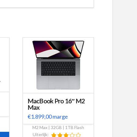
MacBook Pro 16″ M2
Max
€
1.899,00
marge
M2 Max | 32GB | 1TB Flash
Uiterlijk: