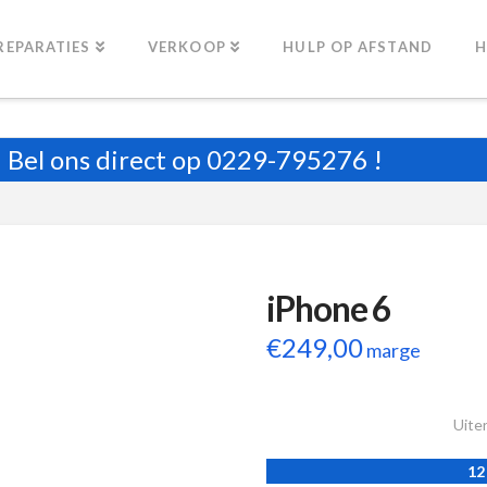
REPARATIES
VERKOOP
HULP OP AFSTAND
H
Bel ons direct op
0229-795276
!
iPhone 6
€
249,00
marge
Uiter
12