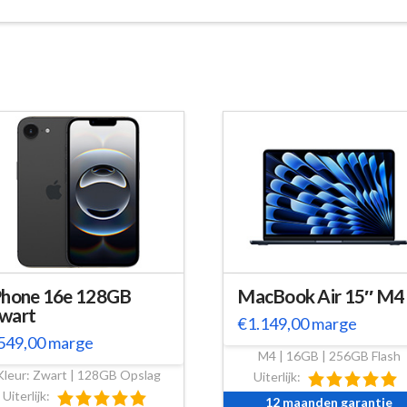
Phone 16e 128GB
MacBook Air 15″ M4
wart
€
1.149,00
marge
549,00
marge
M4 | 16GB | 256GB Flash
Kleur: Zwart | 128GB Opslag
Uiterlijk:
Uiterlijk:
12 maanden garantie