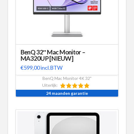
BenQ 32″ Mac Monitor –
MA320UP [NIEUW]
€
599,00
incl.BTW
BenQ Mac Monitor 4K 32"
Uiterlijk:
24 maanden garantie