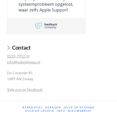
systeemprobleem opgelost,
waar zelfs Apple Support
niet toe in staat was.
Contact
0229-795276
info@helpmijnmac.nl
De Corantijn 85
1689 AN Zwaag
Volg ons op Facebook
REPARATIES
VERKOOP
HULP OP AFSTAND
HULP OP LOCATIE
INFO
NIEUWSBRIEF