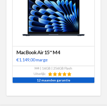
MacBook Air 15″ M4
€
1.149,00
marge
M4 | 16GB | 256GB Flash
Uiterlijk:
12 maanden garantie