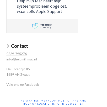
Help mijn Mac heeft mijn
systeemprobleem opgelost,
waar zelfs Apple Support
niet toe in staat was.
Contact
0229-795276
info@helpmijnmac.nl
De Corantijn 85
1689 AN Zwaag
Volg ons op Facebook
REPARATIES
VERKOOP
HULP OP AFSTAND
HULP OP LOCATIE
INFO
NIEUWSBRIEF