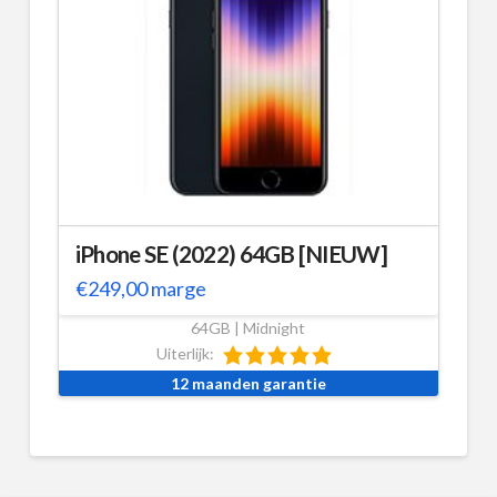
iPhone SE (2022) 64GB [NIEUW]
€
249,00
marge
64GB | Midnight
Uiterlijk:
12 maanden garantie