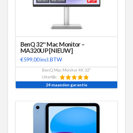
BenQ 32″ Mac Monitor –
MA320UP [NIEUW]
€
599,00
incl.BTW
BenQ Mac Monitor 4K 32"
Uiterlijk:
24 maanden garantie