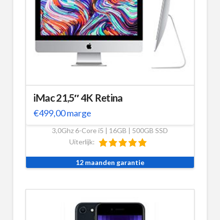
iMac 21,5″ 4K Retina
€
499,00
marge
3,0Ghz 6-Core i5 | 16GB | 500GB SSD
Uiterlijk:
12 maanden garantie