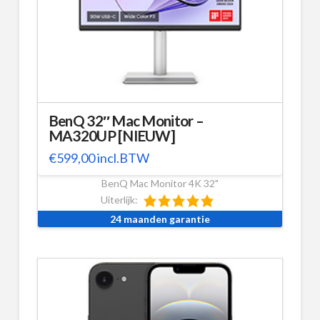
BenQ 32″ Mac Monitor –
MA320UP [NIEUW]
€
599,00
incl.BTW
BenQ Mac Monitor 4K 32"
Uiterlijk:
24 maanden garantie