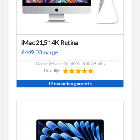
iMac 21,5″ 4K Retina
€
449,00
marge
3,0Ghz 6-Core i5 | 8GB | 500GB SSD
Uiterlijk:
12 maanden garantie