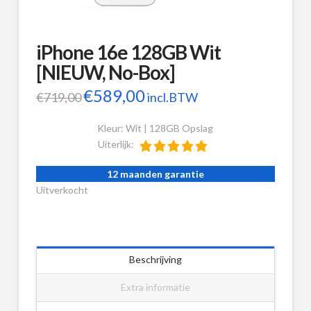
iPhone 16e 128GB Wit
[NIEUW, No-Box]
Oorspronkelijke
€
589,00
Huidige
€
719,00
incl.BTW
prijs
prijs
was:
is:
Kleur: Wit | 128GB Opslag
€719,00.
€589,00.
Uiterlijk:
12 maanden garantie
Uitverkocht
Beschrijving
Extra informatie