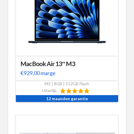
MacBook Air 13″ M3
€
929,00
marge
M3 | 8GB | 512GB Flash
Uiterlijk:
12 maanden garantie