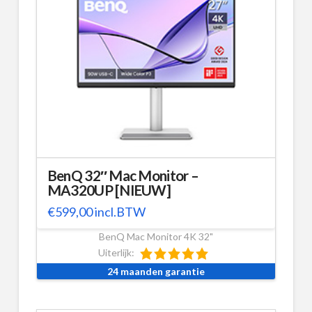
BenQ 32″ Mac Monitor –
MA320UP [NIEUW]
€
599,00
incl.BTW
BenQ Mac Monitor 4K 32"
Uiterlijk:
24 maanden garantie