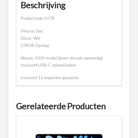
Beschrijving
Productcode: 6578
iPhone 16e
Kleur: Wit
128GB Opslag
Nieuw, ASIS model (geen doosje aanwezig)
Inclusief USB-C oplaad kabel
Inclusief 12 maanden garantie
Gerelateerde Producten