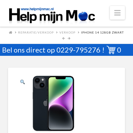
Nav
REPARATIE/VERKOOP
VERKOOP
IPHONE 14 128GB ZWART
Bel ons direct op
0229-795276
!
0