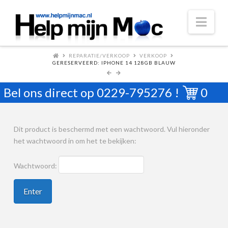
Nav
REPARATIE/VERKOOP
VERKOOP
GERESERVEERD: IPHONE 14 128GB BLAUW
Bel ons direct op
0229-795276
!
0
Dit product is beschermd met een wachtwoord. Vul hieronder
het wachtwoord in om het te bekijken:
Wachtwoord: