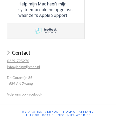
Help mijn Mac heeft mijn
systeemprobleem opgelost,
waar zelfs Apple Support
niet toe in staat was.
Contact
0229-795276
info@helpmijnmac.nl
De Corantijn 85
1689 AN Zwaag
Volg ons op Facebook
REPARATIES
VERKOOP
HULP OP AFSTAND
HULP OP LOCATIE
INFO
NIEUWSBRIEF