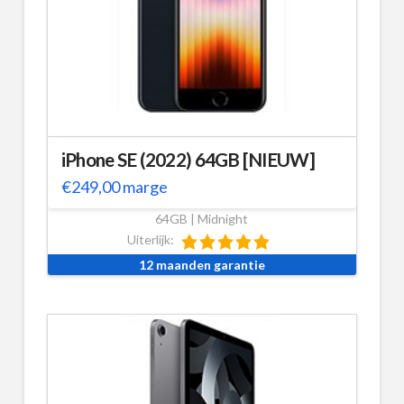
iPhone SE (2022) 64GB [NIEUW]
€
249,00
marge
64GB | Midnight
Uiterlijk:
12 maanden garantie