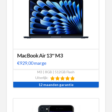
MacBook Air 13″ M3
€
929,00
marge
M3 | 8GB | 512GB Flash
Uiterlijk:
12 maanden garantie