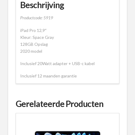
Beschrijving
Productcode: 5919
iPad Pro 12,9″
Kleur: Space Gray
128GB Opslag
2020 model
Inclusief 20Watt adapter + USB-c kabel
Inclusief 12 maanden garantie
Gerelateerde Producten