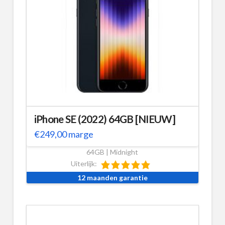
iPhone SE (2022) 64GB [NIEUW]
€
249,00
marge
64GB | Midnight
Uiterlijk:
12 maanden garantie