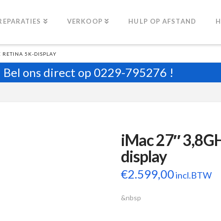
REPARATIES
VERKOOP
HULP OP AFSTAND
H
E RETINA 5K-DISPLAY
Bel ons direct op
0229-795276
!
iMac 27″ 3,8GH
display
€
2.599,00
incl.BTW
&nbsp