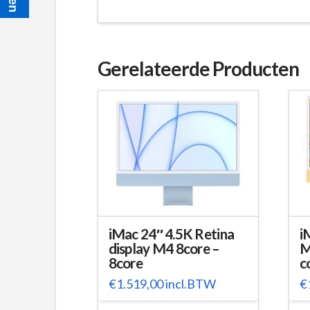
Gerelateerde Producten
iMac 24″ 4.5K Retina
i
display M4 8core –
M
8core
c
€
1.519,00
incl.BTW
€