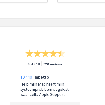
/
9.4
10
526 reviews
10
/
10
Inpetto
Help mijn Mac heeft mijn
systeemprobleem opgelost,
waar zelfs Apple Support
niet toe in staat was.