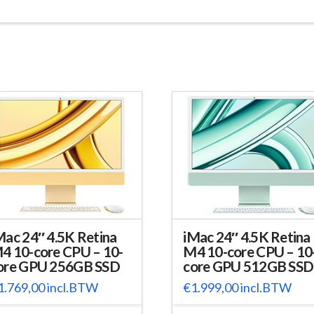
Mac 24″ 4.5K Retina
iMac 24″ 4.5K Retina
4 10-core CPU – 10-
M4 10-core CPU – 10
ore GPU 256GB SSD
core GPU 512GB SSD
1.769,00
incl.BTW
€
1.999,00
incl.BTW