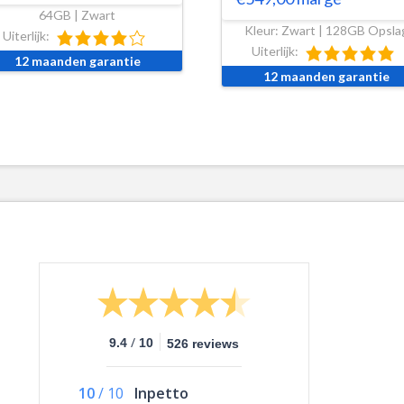
64GB | Zwart
Kleur: Zwart | 128GB Opsla
Uiterlijk:
Uiterlijk:
12 maanden garantie
12 maanden garantie
/
9.4
10
526 reviews
10
/
10
Inpetto