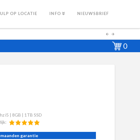
ULP OP LOCATIE
INFO
NIEUWSBRIEF
0
hz i5 | 8GB | 1TB SSD
lijk:
 maanden garantie