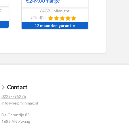
€
249,00
marge
g
64GB | Midnight
Uiterlijk:
12 maanden garantie
Contact
0229-795276
info@helpmijnmac.nl
De Corantijn 85
1689 AN Zwaag