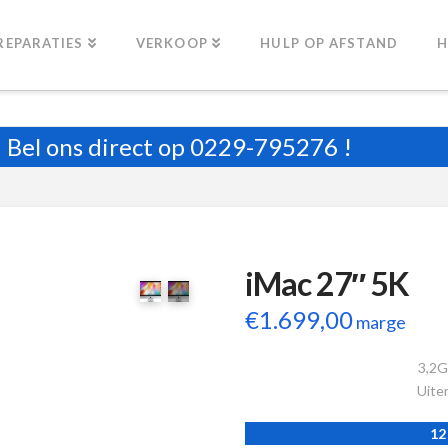
REPARATIES
VERKOOP
HULP OP AFSTAND
H
Bel ons direct op
0229-795276
!
iMac 27″ 5K
€
1.699,00
marge
3,2G
Uiter
12