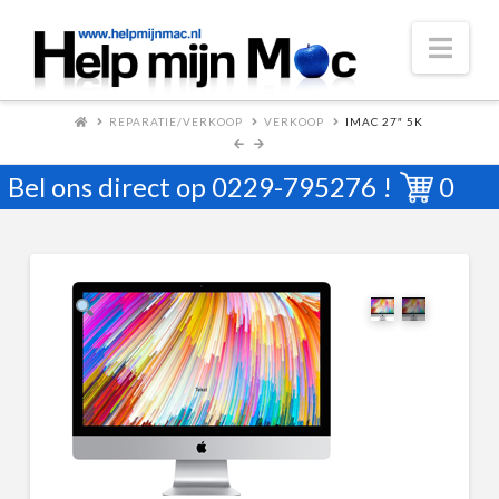
Nav
REPARATIE/VERKOOP
VERKOOP
IMAC 27″ 5K
Bel ons direct op
0229-795276
!
0