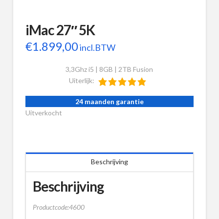
iMac 27″ 5K
€
1.899,00
incl.BTW
3,3Ghz i5 | 8GB | 2TB Fusion
Uiterlijk:
24 maanden garantie
Uitverkocht
Beschrijving
Beschrijving
Productcode:4600