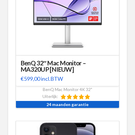
BenQ 32″ Mac Monitor –
MA320UP [NIEUW]
€
599,00
incl.BTW
BenQ Mac Monitor 4K 32"
Uiterlijk:
24 maanden garantie