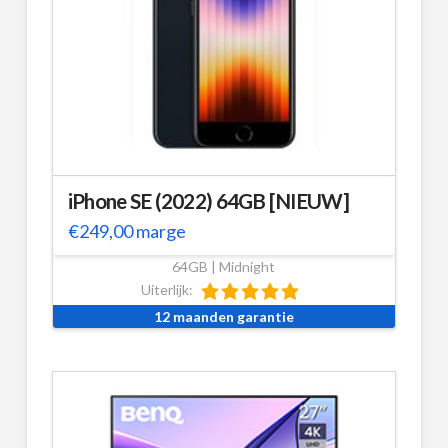
iPhone SE (2022) 64GB [NIEUW]
€
249,00
marge
64GB | Midnight
Uiterlijk:
12 maanden garantie