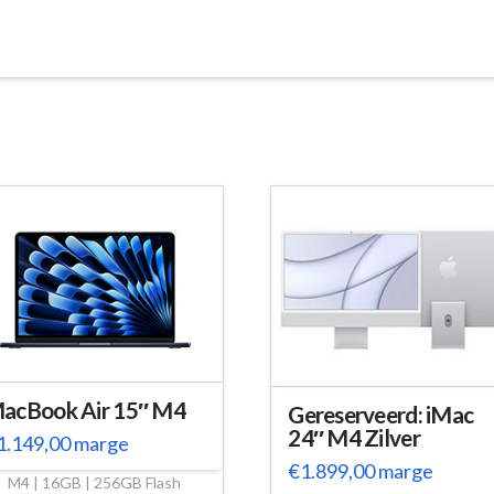
acBook Air 15″ M4
Gereserveerd: iMac
24″ M4 Zilver
1.149,00
marge
€
1.899,00
marge
M4 | 16GB | 256GB Flash