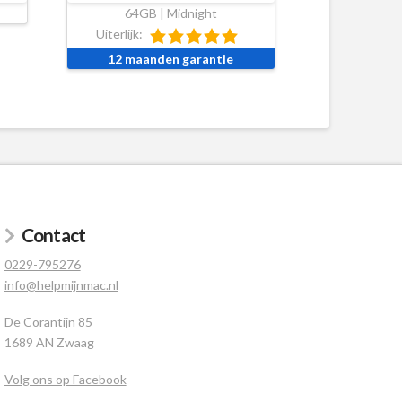
64GB | Midnight
Uiterlijk:
12 maanden garantie
Contact
0229-795276
info@helpmijnmac.nl
De Corantijn 85
1689 AN Zwaag
Volg ons op Facebook