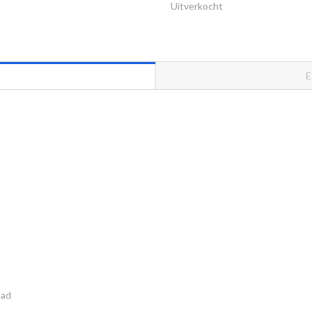
Uitverkocht
E
pad