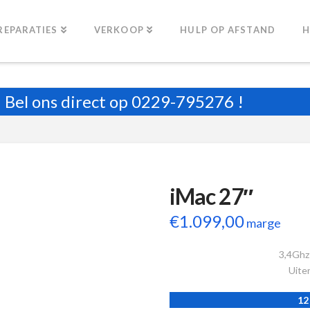
REPARATIES
VERKOOP
HULP OP AFSTAND
H
Bel ons direct op
0229-795276
!
iMac 27″
€
1.099,00
marge
3,4Ghz
Uiter
12