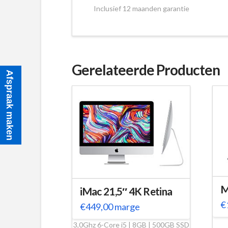
Inclusief 12 maanden garantie
Gerelateerde Producten
Afspraak maken
M
iMac 21,5″ 4K Retina
€
€
449,00
marge
3,0Ghz 6-Core i5 | 8GB | 500GB SSD