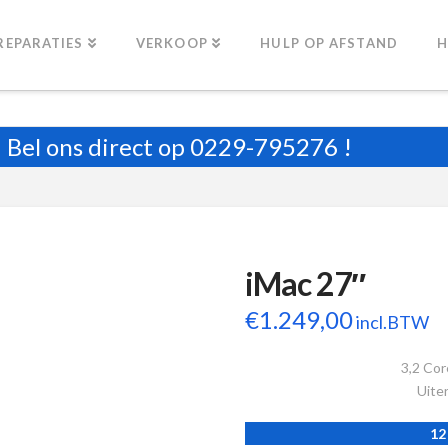
REPARATIES
VERKOOP
HULP OP AFSTAND
H
Bel ons direct op
0229-795276
!
iMac 27″
€
1.249,00
incl.BTW
3,2 Cor
Uiter
12