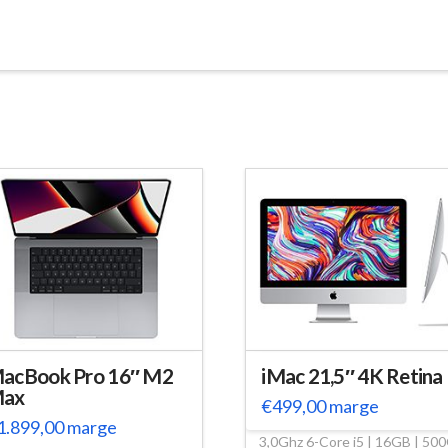
acBook Pro 16″ M2
iMac 21,5″ 4K Retina
ax
€
499,00
marge
1.899,00
marge
3,0Ghz 6-Core i5 | 16GB | 50