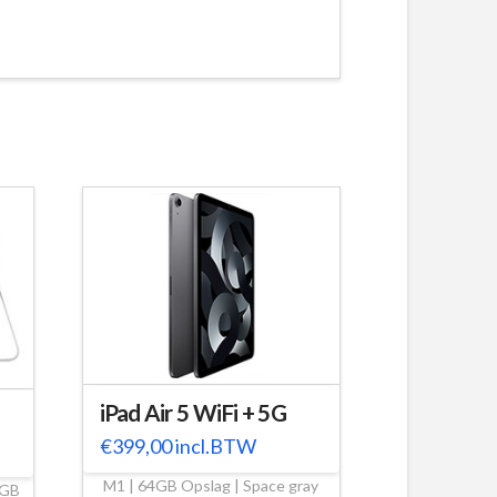
iPad Air 5 WiFi + 5G
€
399,00
incl.BTW
M1 | 64GB Opslag | Space gray
0GB