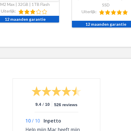
M2 Max | 32GB | 1TB Flash
SSD
Uiterlijk:
Uiterlijk:
12 maanden garantie
12 maanden garantie
/
9.4
10
526 reviews
10
/
10
Inpetto
Help mijn Mac heeft mijn