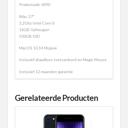
Productcode: 4890
iMac 27″
3,2Ghz Intel Core i5
16GB Geheugen
500GB SSD
MacOS 10.14 Mojave
Inclusief draadloos toetsenbord en Magic Mouse
Inclusief 12 maanden garantie
Gerelateerde Producten