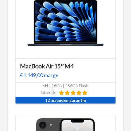
MacBook Air 15″ M4
€
1.149,00
marge
M4 | 16GB | 256GB Flash
Uiterlijk:
12 maanden garantie