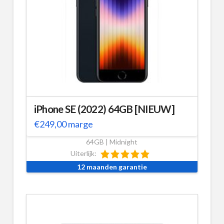
iPhone SE (2022) 64GB [NIEUW]
€
249,00
marge
64GB | Midnight
Uiterlijk:
12 maanden garantie