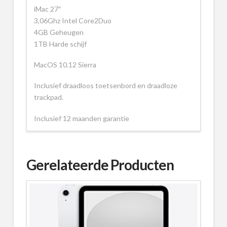
iMac 27″
3,06Ghz Intel Core2Duo
4GB Geheugen
1TB Harde schijf
MacOS 10.12 Sierra
Inclusief draadloos toetsenbord en draadloze
trackpad.
Inclusief 12 maanden garantie
Gerelateerde Producten