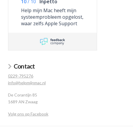
10
/
10
Inpetto
Help mijn Mac heeft mijn
systeemprobleem opgelost,
waar zelfs Apple Support
niet toe in staat was.
Contact
0229-795276
info@helpmijnmac.nl
De Corantijn 85
1689 AN Zwaag
Volg ons op Facebook