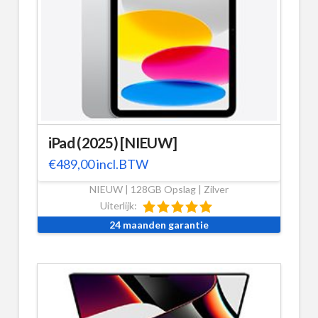
iPad (2025) [NIEUW]
€
489,00
incl.BTW
NIEUW | 128GB Opslag | Zilver
Uiterlijk:
24 maanden garantie