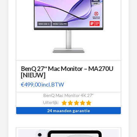
BenQ 27″ Mac Monitor – MA270U
[NIEUW]
€
499,00
incl.BTW
BenQ Mac Monitor 4K 27"
Uiterlijk:
24 maanden garantie