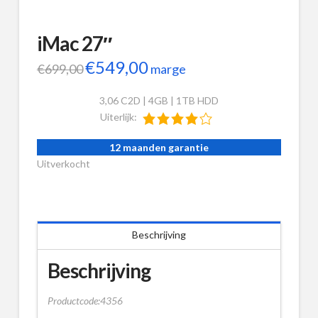
iMac 27″
Oorspronkelijke
€
549,00
Huidige
€
699,00
marge
prijs
prijs
was:
is:
3,06 C2D | 4GB | 1TB HDD
€699,00.
€549,00.
Uiterlijk:
12 maanden garantie
Uitverkocht
Beschrijving
Beschrijving
Productcode:4356