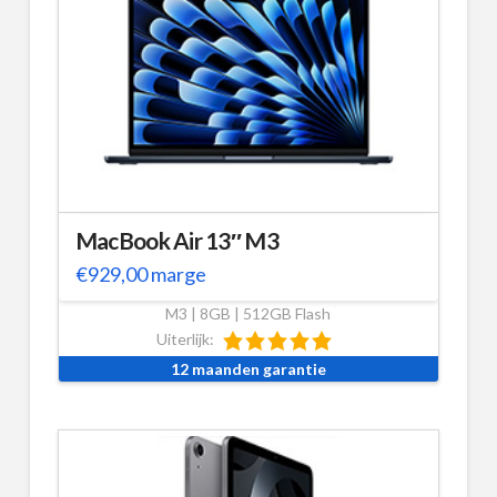
MacBook Air 13″ M3
€
929,00
marge
M3 | 8GB | 512GB Flash
Uiterlijk:
12 maanden garantie