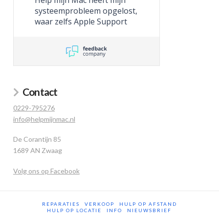
Help mijn Mac heeft mijn
systeemprobleem opgelost,
waar zelfs Apple Support
niet toe in staat was.
Contact
0229-795276
info@helpmijnmac.nl
De Corantijn 85
1689 AN Zwaag
Volg ons op Facebook
REPARATIES
VERKOOP
HULP OP AFSTAND
HULP OP LOCATIE
INFO
NIEUWSBRIEF