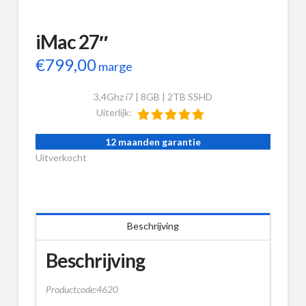
iMac 27″
€
799,00
marge
3,4Ghz i7 | 8GB | 2TB SSHD
Uiterlijk:
12 maanden garantie
Uitverkocht
Beschrijving
Beschrijving
Productcode:4620