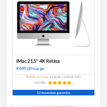
iMac 21,5″ 4K Retina
€
449,00
marge
3,0Ghz 6-Core i5 | 8GB | 500GB SSD
Uiterlijk:
12 maanden garantie