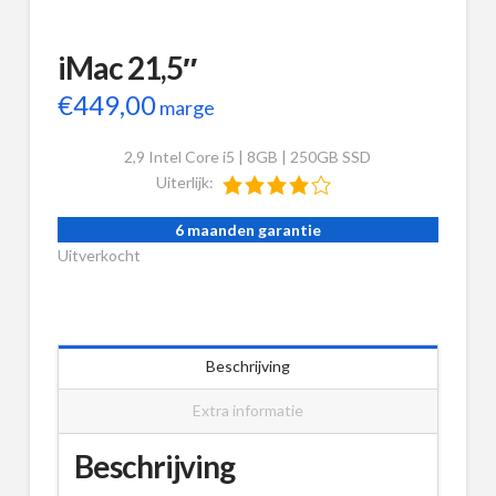
iMac 21,5″
€
449,00
marge
2,9 Intel Core i5 | 8GB | 250GB SSD
Uiterlijk:
6 maanden garantie
Uitverkocht
Beschrijving
Extra informatie
Beschrijving