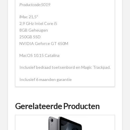
Productcode:5019
iMac 21,5″
2,9 GHz Intel Core i5
8GB Geheugen
250GB SSD
NVIDIA Geforce GT 650M
MacOS 10.15 Catalina
Inclusief bedraad toetsenbord en Magic Trackpad.
Inclusief 6 maanden garantie
Gerelateerde Producten