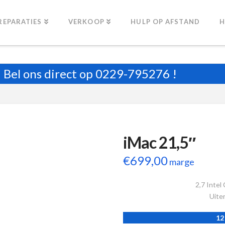
REPARATIES
VERKOOP
HULP OP AFSTAND
H
Bel ons direct op
0229-795276
!
iMac 21,5″
€
699,00
marge
2,7 Intel
Uiter
12