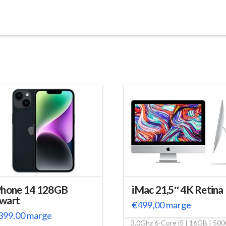
Phone 14 128GB
iMac 21,5″ 4K Retina
wart
€
499,00
marge
399,00
marge
3,0Ghz 6-Core i5 | 16GB | 50