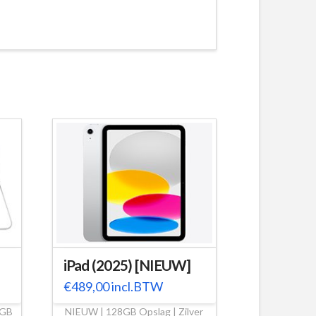
iPad (2025) [NIEUW]
€
489,00
incl.BTW
0GB
NIEUW | 128GB Opslag | Zilver