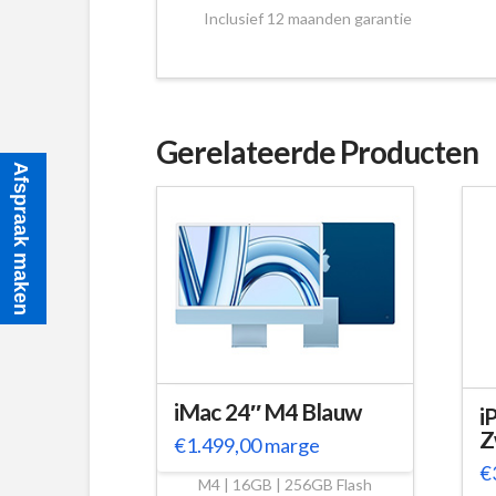
Inclusief 12 maanden garantie
Gerelateerde Producten
Afspraak maken
iMac 24″ M4 Blauw
i
Z
€
1.499,00
marge
€
M4 | 16GB | 256GB Flash