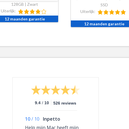
128GB | Zwart
SSD
Uiterlijk:
Uiterlijk:
12 maanden garantie
12 maanden garantie
/
9.4
10
526 reviews
10
/
10
Inpetto
Help mijn Mac heeft mijn