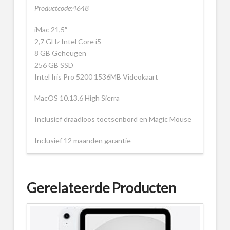
Productcode:4648
iMac 21,5″
2,7 GHz Intel Core i5
8 GB Geheugen
256 GB SSD
Intel Iris Pro 5200 1536MB Videokaart
MacOS 10.13.6 High Sierra
Inclusief draadloos toetsenbord en Magic Mouse
Inclusief 12 maanden garantie
Gerelateerde Producten