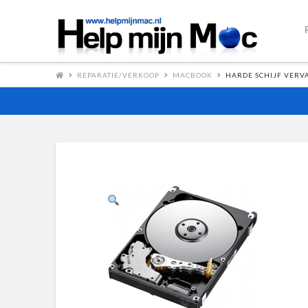
REPARATIE/VERKOOP
MACBOOK
HARDE SCHIJF VERV