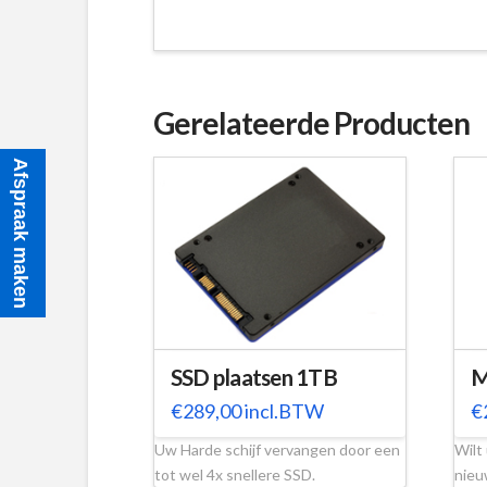
Gerelateerde Producten
Afspraak maken
SSD plaatsen 1TB
M
€
289,00
incl.BTW
€
Uw Harde schijf vervangen door een
Wilt
tot wel 4x snellere SSD.
nieu