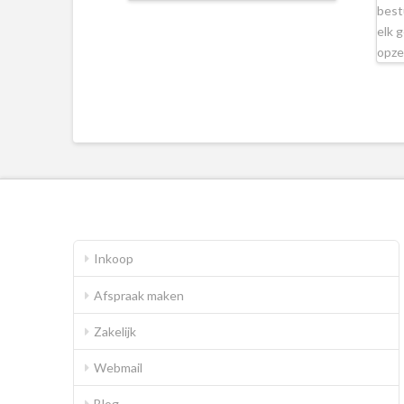
best
elk 
opze
Inkoop
Afspraak maken
Zakelijk
Webmail
Blog