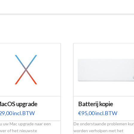
acOS upgrade
Batterij kopie
29,00
incl.BTW
€
95,00
incl.BTW
 u uw Mac upgrade naar een
De onderstaande problemen ku
wer of het nieuwste
worden verholpen met het