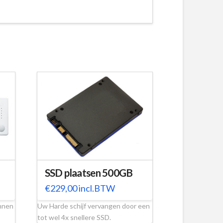
SSD plaatsen 500GB
€
229,00
incl.BTW
nnen
Uw Harde schijf vervangen door een
tot wel 4x snellere SSD.