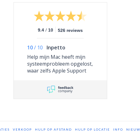
/
9.4
10
526 reviews
10
/
10
Inpetto
Help mijn Mac heeft mijn
systeemprobleem opgelost,
waar zelfs Apple Support
niet toe in staat was.
TIES
VERKOOP
HULP OP AFSTAND
HULP OP LOCATIE
INFO
NIEUW