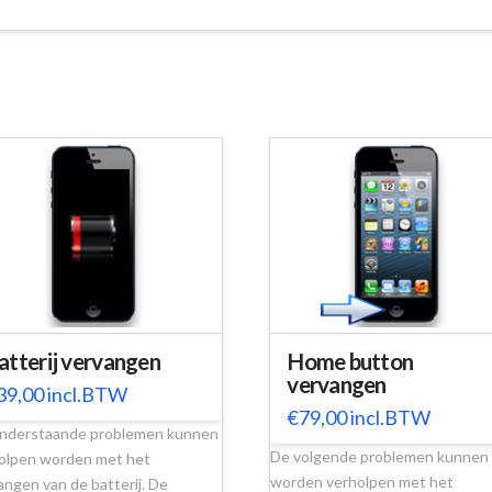
atterij vervangen
Home button
vervangen
39,00
incl.BTW
€
79,00
incl.BTW
nderstaande problemen kunnen
De volgende problemen kunnen
olpen worden met het
worden verholpen met het
angen van de batterij. De