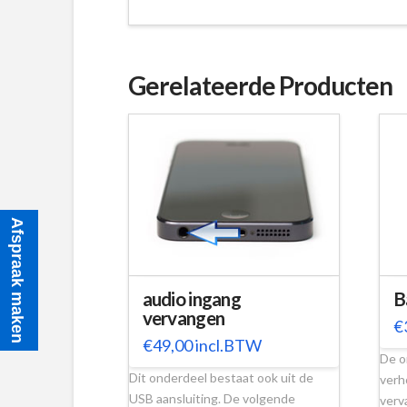
Gerelateerde Producten
Afspraak maken
audio ingang
B
vervangen
€
€
49,00
incl.BTW
De o
Dit onderdeel bestaat ook uit de
verh
USB aansluiting. De volgende
verv