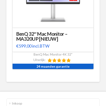
BenQ 32″ Mac Monitor –
MA320UP [NIEUW]
€
599,00
incl.BTW
BenQ Mac Monitor 4K 32"
Uiterlijk:
24 maanden garantie
Inkoop