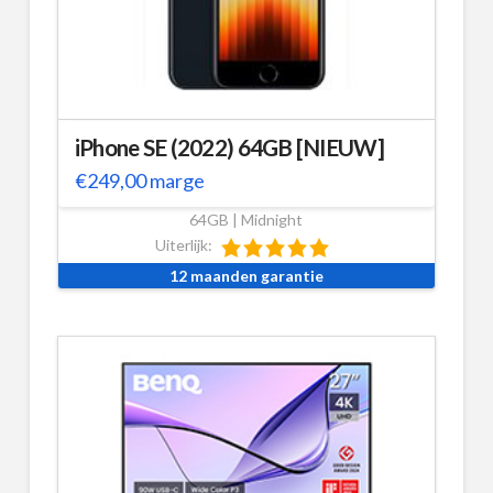
iPhone SE (2022) 64GB [NIEUW]
€
249,00
marge
64GB | Midnight
Uiterlijk:
12 maanden garantie