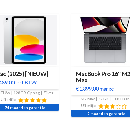
Pad (2025) [NIEUW]
MacBook Pro 16″ M
Max
489,00
incl.BTW
€
1.899,00
marge
IEUW | 128GB Opslag | Zilver
M2 Max | 32GB | 1TB Flash
Uiterlijk:
Uiterlijk:
24 maanden garantie
12 maanden garantie