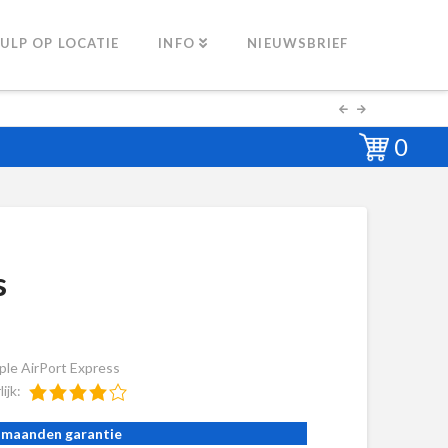
ULP OP LOCATIE
INFO
NIEUWSBRIEF
0
s
ple AirPort Express
lijk:
 maanden garantie