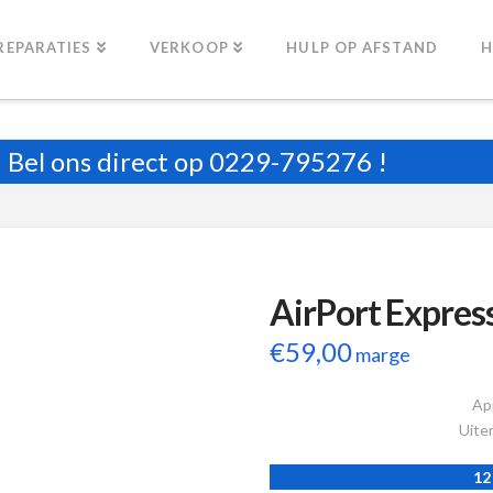
REPARATIES
VERKOOP
HULP OP AFSTAND
H
Bel ons direct op
0229-795276
!
AirPort Expres
€
59,00
marge
Ap
Uiter
12