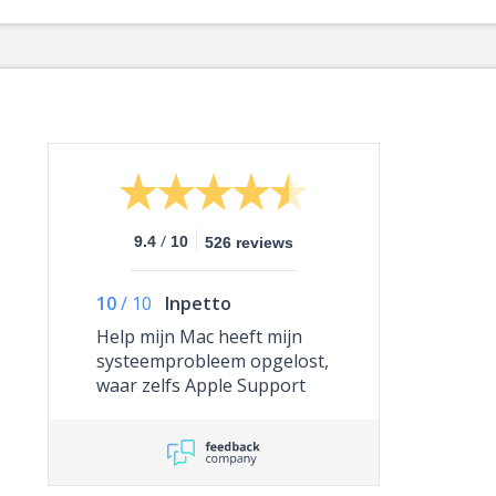
/
9.4
10
526 reviews
10
/
10
Inpetto
Help mijn Mac heeft mijn
systeemprobleem opgelost,
waar zelfs Apple Support
niet toe in staat was.