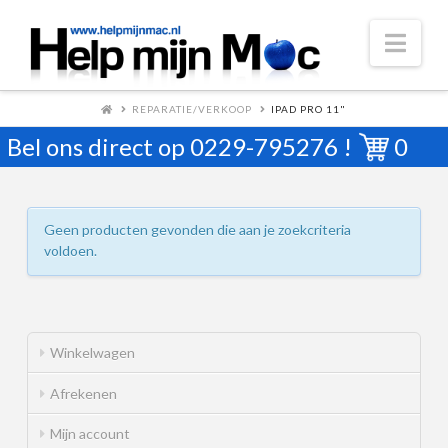
Nav
REPARATIE/VERKOOP
IPAD PRO 11"
Bel ons direct op
0229-795276
!
0
Geen producten gevonden die aan je zoekcriteria
voldoen.
Winkelwagen
Afrekenen
Mijn account