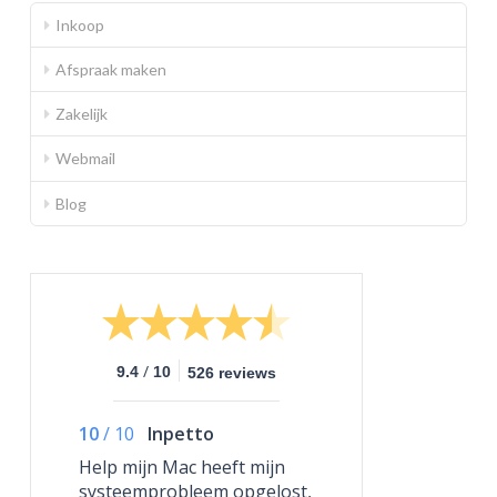
Inkoop
Afspraak maken
Zakelijk
Webmail
Blog
/
9.4
10
526 reviews
10
/
10
Inpetto
Help mijn Mac heeft mijn
systeemprobleem opgelost,