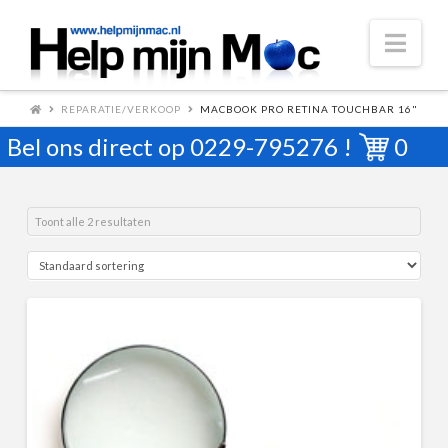
Nav
REPARATIE/VERKOOP
MACBOOK PRO RETINA TOUCHBAR 16"
Bel ons direct op
0229-795276
!
0
Toont alle 2 resultaten