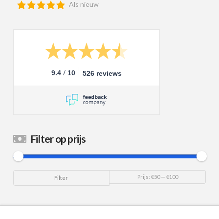
Als nieuw
/
9.4
10
526 reviews
Filter op prijs
Min.
Max.
Prijs:
€50
—
€100
Filter
prijs
prijs